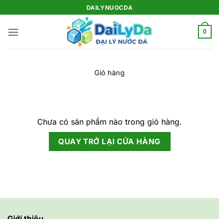
Bỏ
DAILYNUOCDA
qua
nội
0
dung
Giỏ hàng
Chưa có sản phẩm nào trong giỏ hàng.
QUAY TRỞ LẠI CỬA HÀNG
Giới thiệu