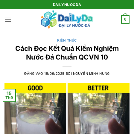
Bỏ
DAILYNUOCDA
qua
nội
0
dung
KIẾN THỨC
Cách Đọc Kết Quả Kiểm Nghiệm
Nước Đá Chuẩn QCVN 10
ĐĂNG VÀO
15/09/2025
BỞI
NGUYỄN MINH HÙNG
15
Th9