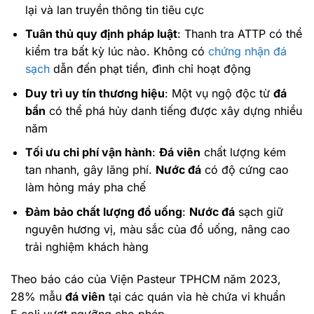
lại và lan truyền thông tin tiêu cực
Tuân thủ quy định pháp luật
: Thanh tra ATTP có thể
kiểm tra bất kỳ lúc nào. Không có
chứng nhận đá
sạch
dẫn đến phạt tiền, đình chỉ hoạt động
Duy trì uy tín thương hiệu
: Một vụ ngộ độc từ
đá
bẩn
có thể phá hủy danh tiếng được xây dựng nhiều
năm
Tối ưu chi phí vận hành
:
Đá viên
chất lượng kém
tan nhanh, gây lãng phí.
Nước đá
có độ cứng cao
làm hỏng máy pha chế
Đảm bảo chất lượng đồ uống
:
Nước đá
sạch giữ
nguyên hương vị, màu sắc của đồ uống, nâng cao
trải nghiệm khách hàng
Theo báo cáo của Viện Pasteur TPHCM năm 2023,
28% mẫu
đá viên
tại các quán vỉa hè chứa vi khuẩn
E.coli vượt ngưỡng cho phép.