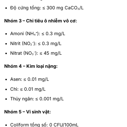
Độ cứng tổng: ≤ 300 mg CaCO₃/L
Nhóm 3 – Chỉ tiêu ô nhiễm vô cơ:
Amoni (NH₄⁺): ≤ 0.3 mg/L
Nitrit (NO₂⁻): ≤ 0.3 mg/L
Nitrat (NO₃⁻): ≤ 45 mg/L
Nhóm 4 – Kim loại nặng:
Asen: ≤ 0.01 mg/L
Chì: ≤ 0.01 mg/L
Thủy ngân: ≤ 0.001 mg/L
Nhóm 5 – Vi sinh vật:
Coliform tổng số: 0 CFU/100mL