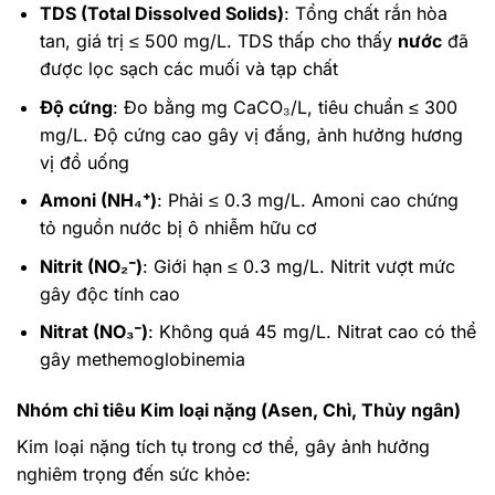
TDS (Total Dissolved Solids)
: Tổng chất rắn hòa
tan, giá trị ≤ 500 mg/L. TDS thấp cho thấy
nước
đã
được lọc sạch các muối và tạp chất
Độ cứng
: Đo bằng mg CaCO₃/L, tiêu chuẩn ≤ 300
mg/L. Độ cứng cao gây vị đắng, ảnh hưởng hương
vị đồ uống
Amoni (NH₄⁺)
: Phải ≤ 0.3 mg/L. Amoni cao chứng
tỏ nguồn nước bị ô nhiễm hữu cơ
Nitrit (NO₂⁻)
: Giới hạn ≤ 0.3 mg/L. Nitrit vượt mức
gây độc tính cao
Nitrat (NO₃⁻)
: Không quá 45 mg/L. Nitrat cao có thể
gây methemoglobinemia
Nhóm chỉ tiêu Kim loại nặng (Asen, Chì, Thủy ngân)
Kim loại nặng tích tụ trong cơ thể, gây ảnh hưởng
nghiêm trọng đến sức khỏe: