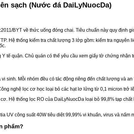
viên sạch (Nước đá DaiLyNuocDa)
11/BYT về thức uống đóng chai. Tiêu chuẩn này quy định giới h
Hệ thống kiểm tra chất lượng 3 lớp gồm: kiểm tra nguyên liệu
ốc.
tế quận. Chủ quán có thể yêu cầu xem giấy tờ chứng nhận trư
 vi sinh. Mỗi nhóm đều có tác động riêng đến chất lượng và an 
ông nghệ lọc cơ học loại bỏ các hạt lơ lửng từ 0,1 micron trở l
 cơ. Hệ thống lọc RO của DaiLyNuocDa loại bỏ 99,8% tạp chất 
tia UV công suất 40W tiêu diệt 99,99% vi khuẩn, virus và nấm 
ản phẩm?