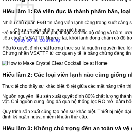
Hiểu lầm 1: Đá viên đục là thành phẩm bẩn, loại 
Nhiều chủ quán F&B tin rằng viên lạnh càng trong suốt càng 
Chưa có sản phẩm trong giỏ hàng.
Độ trong của khối lạnh phụ thuộc vào tốc độ đông và hàm lư
tiêu chuẩn VSATTP. Ngược lại, khối lạnh đông chậm có độ tr
Quay trở lại cửa hàng
Yếu tố quyết định chất lượng thực sự là nguồn nguyên liệu l
Chứng nhận VSATTP từ cơ quan y tế là bằng chứng đáng tin cậ
Hiểu lầm 2: Các loại viên lạnh nào cũng giống 
Thực tế cho thấy sự khác biệt rõ rệt giữa các mặt hàng trên th
Nguồn nguyên liệu sản xuất quyết định 80% chất lượng thành 
vật. Chỉ nguồn cung lỏng đã qua hệ thống lọc RO mới đảm bảo 
Quy trình sản xuất cũng tạo nên sự khác biệt. Thiết bị hiện đ
định kỳ ngăn ngừa nhiễm khuẩn thứ cấp.
Hiểu lầm 3: Không chú trọng đến an toàn và vệ 