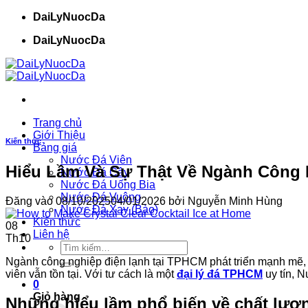
Bỏ
DaiLyNuocDa
qua
DaiLyNuocDa
nội
dung
Trang chủ
Giới Thiệu
Kiến thức
Bảng giá
Nước Đá Viên
Hiểu Lầm Và Sự Thật Về Ngành Công
Nước Đá Cây
Nước Đá Uống Bia
Nước Đá Vuông
Đăng vào
08/10/2025
04/01/2026
bởi
Nguyễn Minh Hùng
Nước Đá Xay (Bào)
Kiến thức
08
Liên hệ
Th10
Tìm
kiếm:
Ngành công nghiệp điện lạnh tại TPHCM phát triển mạnh mẽ, p
viên vẫn tồn tại. Với tư cách là một
đại lý đá TPHCM
uy tín, 
0
Giỏ hàng
Những hiểu lầm phổ biến về chất lư