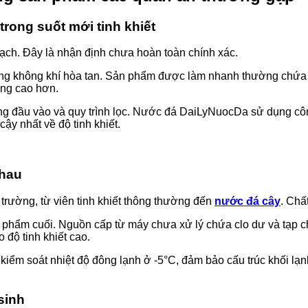
trong suốt mới tinh khiết
sạch. Đây là nhận định chưa hoàn toàn chính xác.
ợng không khí hòa tan. Sản phẩm được làm nhanh thường chứa 
ong cao hơn.
ỏng đầu vào và quy trình lọc. Nước đá DaiLyNuocDa sử dụng côn
y nhất về độ tinh khiết.
nhau
ị trường, từ viên tinh khiết thông thường đến
nước đá cây
. Chấ
phẩm cuối. Nguồn cấp từ máy chưa xử lý chứa clo dư và tạp ch
độ tinh khiết cao.
ại kiểm soát nhiệt độ đông lạnh ở -5°C, đảm bảo cấu trúc khối lạ
sinh